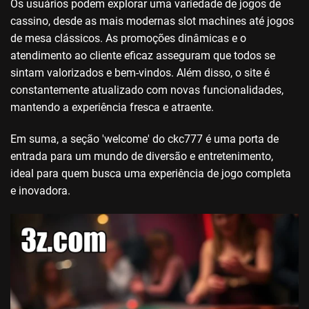
Os usuários podem explorar uma variedade de jogos de
cassino, desde as mais modernas slot machines até jogos
de mesa clássicos. As promoções dinâmicas e o
atendimento ao cliente eficaz asseguram que todos se
sintam valorizados e bem-vindos. Além disso, o site é
constantemente atualizado com novas funcionalidades,
mantendo a experiência fresca e atraente.
Em suma, a seção 'welcome' do ckc777 é uma porta de
entrada para um mundo de diversão e entretenimento,
ideal para quem busca uma experiência de jogo completa
e inovadora.