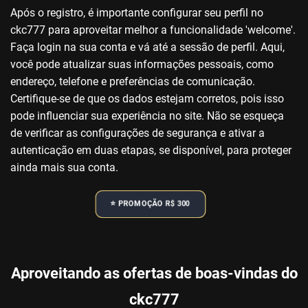
Após o registro, é importante configurar seu perfil no
ckc777 para aproveitar melhor a funcionalidade 'welcome'.
Faça login na sua conta e vá até a sessão de perfil. Aqui,
você pode atualizar suas informações pessoais, como
endereço, telefone e preferências de comunicação.
Certifique-se de que os dados estejam corretos, pois isso
pode influenciar sua experiência no site. Não se esqueça
de verificar as configurações de segurança e ativar a
autenticação em duas etapas, se disponível, para proteger
ainda mais sua conta.
⭐️ PROMOÇÃO R$ 300
Aproveitando as ofertas de boas-vindas do
ckc777