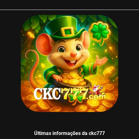
Últimas informações da ckc777